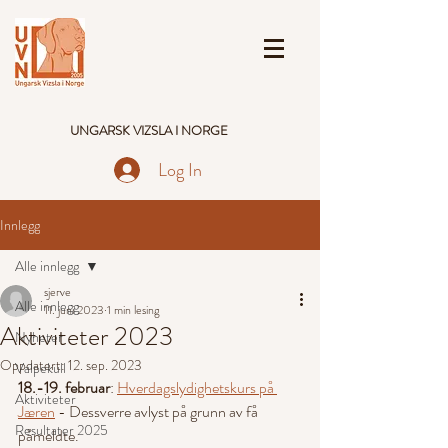
UNGARSK VIZSLA I NORGE
Log In
Innlegg
Alle innlegg
sjerve
Alle innlegg
11. juni 2023
1 min lesing
Aktiviteter 2023
Nyheter
Oppdatert:
12. sep. 2023
Valpekull
18.-19. februar
: 
Hverdagslydighetskurs på 
Aktiviteter
Jæren
 - Dessverre avlyst på grunn av få 
Resultater 2025
påmeldte.