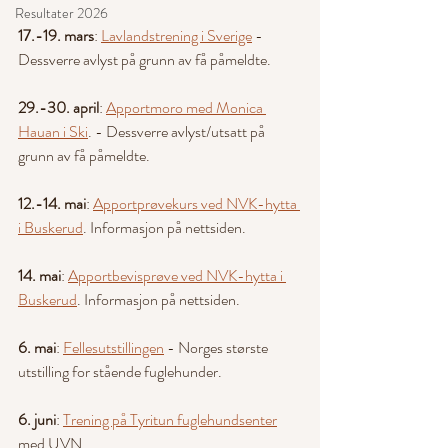
Resultater 2026
17.-19. mars
: 
Lavlandstrening i Sverige
 - 
Dessverre avlyst på grunn av få påmeldte.
29.-30. april
: 
Apportmoro med Monica 
Hauan i Ski
. - Dessverre avlyst/utsatt på 
grunn av få påmeldte.
12.-14. mai
: 
Apportprøvekurs ved NVK-hytta 
i Buskerud
. Informasjon på nettsiden.
14. mai
: 
Apportbevisprøve ved NVK-hytta i 
Buskerud
. Informasjon på nettsiden.
6. mai
: 
Fellesutstillingen
 - Norges største 
utstilling for stående fuglehunder.
6. juni
: 
Trening på Tyritun fuglehundsenter
med UVN.