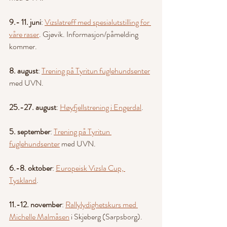
9.- 11. juni
: 
Vizslatreff med spesialutstilling for 
våre raser
. Gjøvik. Informasjon/påmelding 
kommer.
8. august
: 
Trening på Tyritun fuglehundsenter
med UVN.
25.-27. august
: 
Høyfjellstrening i Engerdal
.
5. september
: 
Trening på Tyritun 
fuglehundsenter
 med UVN.
6.-8. oktober
: 
Europeisk Vizsla Cup, 
Tyskland
.
11.-12. november
: 
Rallylydighetskurs med 
Michelle Malmåsen
 i Skjeberg (Sarpsborg). 