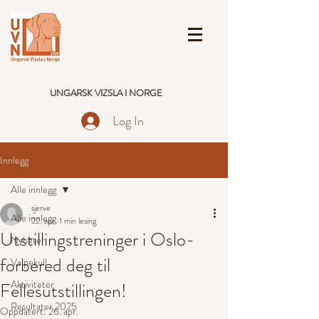
UNGARSK VIZSLA I NORGE
Log In
Innlegg
Alle innlegg
sjerve
Alle innlegg
22. apr.
1 min lesing
Utstillingstreninger i Oslo-
Nyheter
forbered deg til
Valpekull
Aktiviteter
Fellesutstillingen!
Resultater 2025
Oppdatert:
26. apr.