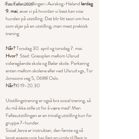
Før Fellesutstillingen i Aurskog-Høland 
lørdag 
Resultater 2026
9. mai
, øver vi på hvordan vi best kan vise 
hunden på utstilling. Det blir litt teori om hva 
som skjer på en utstilling, men mest praktisk 
trening.
Når?
 Torsdag 30. april og torsdag 7. mai.
Hvor?
  Sted: Gressplen mellom Ulsrud 
videregående skole og Bøler skole. Parkering 
enten mellom skolene eller ved Ulsrud vgs, Tor 
Jonssons veg 5, 0688 Oslo.
Når?
Kl 19-20.30
Utstillingstrening er også bra sosial trening, så 
du må ikke stille ut for å være med! Men 
Fellesutstillingen er en trivelig utstilling kun for 
gruppe 7-hunder.
Sissel Jerve er instruktør, den første og så 
langt eneste som har ført en vizsla til Best in 