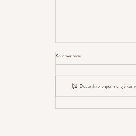
Kommentarer
Det er ikke lenger mulig å kom
Hundelykkes Sweetie Belle er
godkjent avlshund!