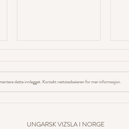
mentere dette innlegget. Kontakt nettstedseieren for mer informasjon.
Vizslaer best i UK og AK på
Bli m
samme prøve!
Sveri
UNGARSK VIZSLA I NORGE