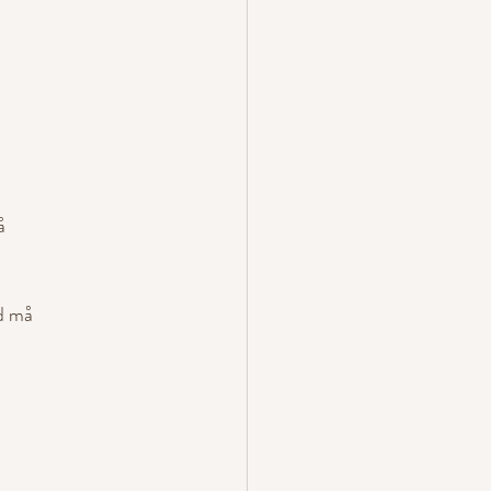
å
od må