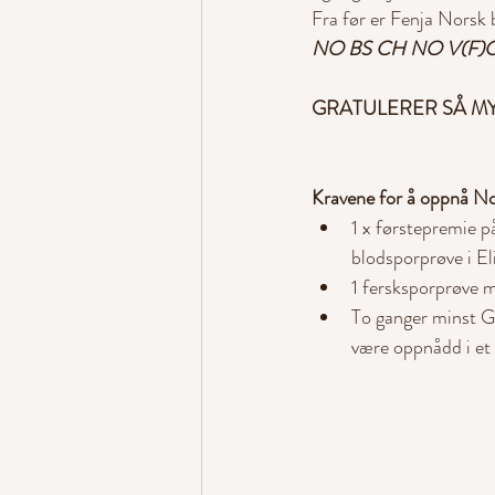
Fra før er Fenja Norsk 
NO BS CH NO V(F)CH 
GRATULERER SÅ MY
Kravene for å oppnå N
1 x førstepremie 
blodsporprøve i El
1 fersksporprøve 
To ganger minst G
være oppnådd i et 