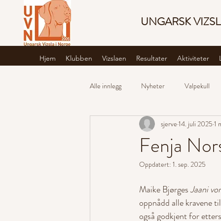
UNGARSK VIZSL
Hjem
Klubben
Vizslaen
Resultater
Aktiviteter
Alle innlegg
Nyheter
Valpekull
sjerve
14. juli 2025
1 
Fenja Nors
Oppdatert:
1. sep. 2025
Maike Bjørges 
Jaani vo
oppnådd alle kravene t
også godkjent for etter