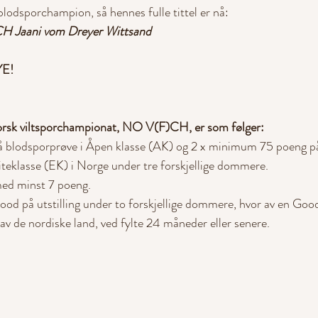
blodsporchampion, så hennes fulle tittel er nå:
Jaani vom Dreyer Wittsand
E!
orsk viltsporchampionat, NO V(F)CH, er som følger:
på blodsporprøve i Åpen klasse (AK) og 2 x minimum 75 poeng p
iteklasse (EK) i Norge under tre forskjellige dommere.
med minst 7 poeng.
ood på utstilling under to forskjellige dommere, hvor av en Go
av de nordiske land, ved fylte 24 måneder eller senere.