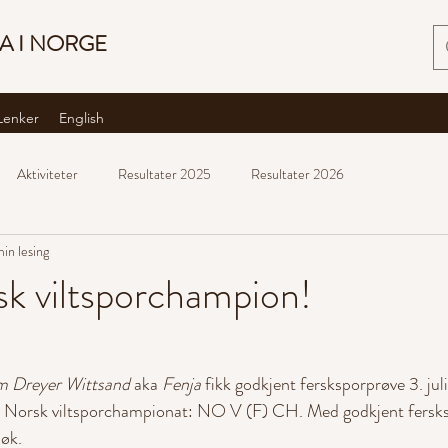
A I NORGE
Lenker
English
Aktiviteter
Resultater 2025
Resultater 2026
min lesing
k viltsporchampion!
m Dreyer Wittsand
 aka 
Fenja
 fikk godkjent fersksporprøve 3. juli
il Norsk viltsporchampionat: NO V (F) CH. Med godkjent fersks
søk.