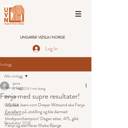
UNGARSK VIZSLA I NORGE
Log In
Innlegg
Alle innlegg
sjerve
Alle innlegg
4. mai 2025
1 min lesing
Fenja med supre resultater!
Nyheter
3/5 fikk Jaani vom Dreyer Wittsand aka Fenja 
Valpekull
Excellent på utstilling og ble dermed 
Aktiviteter
blodsporchampion! Dagen etter, 4/5, gikk 
Resultater 2025
Fenja og eier/fører Maike Bjørge 