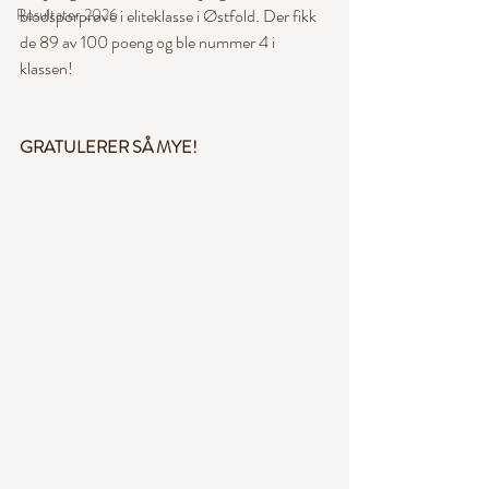
Resultater 2026
blodsporprøve i eliteklasse i Østfold. Der fikk 
de 89 av 100 poeng og ble nummer 4 i 
klassen!
GRATULERER SÅ MYE!