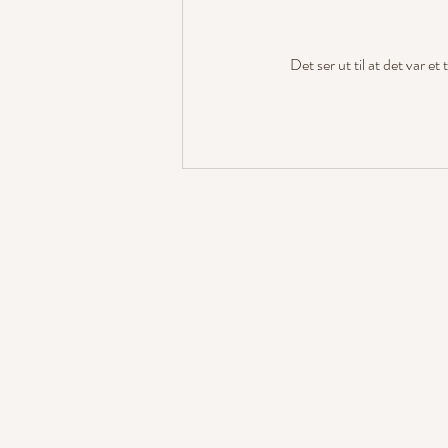
Det ser ut til at det var e
Hundelykkes Sweetie Belle er
godkjent avlshund!