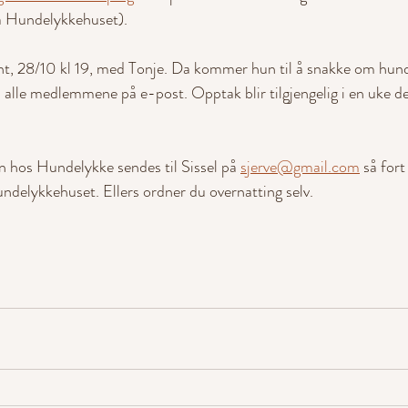
a Hundelykkehuset).
ant, 28/10 kl 19, med Tonje. Da kommer hun til å snakke om hund
il alle medlemmene på e-post. Opptak blir tilgjengelig i en uke d
en hos Hundelykke sendes til Sissel på 
sjerve@gmail.com
 så fort
undelykkehuset. Ellers ordner du overnatting selv.