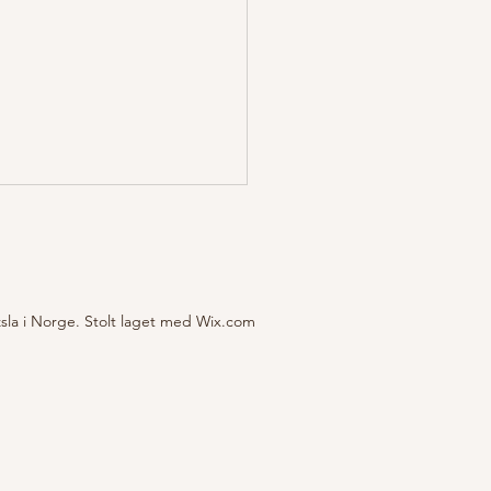
ed på lavlandstrening i
ge!
sla i Norge. Stolt laget med Wix.com