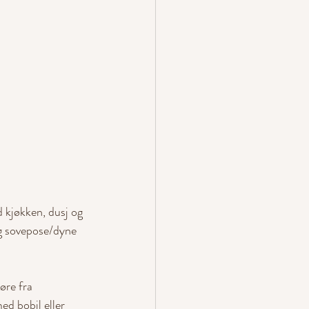
d kjøkken, dusj og 
og sovepose/dyne 
øre fra 
d bobil eller 