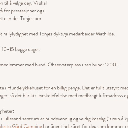
 til å velge deg. Vi skal 
å før prestasjoner og i 
tte er det Tonje som 
t rallylydighet med Tonjes dyktige medarbeider Mathilde.
n 10-15 begge dager.
medlemmer med hund. Observatørplass uten hund: 1200,-
te i Hundelykkehuset for en billig penge. Det er fullt utstyrt me
nger, så det blir litt leirskolefølelse med medbragt luftmadrass 
gheter:
 i Lillesand sentrum er hundevennlig og veldig koselig (5 min å kj
lestu Gård Camping
 har åpent hele året for deg som kommer me