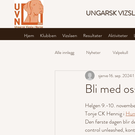
UNGARSK VIZSL
Hjem
Klubben
Vizslaen
Resultater
Aktiviteter
Alle innlegg
Nyheter
Valpekull
sjerve
16. sep. 2024
1
Bli med os
Helgen 9.-10. november
Tonje CK Hennig i 
Hun
Den første dagen blir de
control unleashed, kon