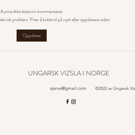
Kunne ikke laste inn kommentarer
t teknisk problem. Prøv å koble til på nytt eller oppdatere siden.
Vizslaer best i UK og AK på
Bli m
Oppdater
samme prøve!
Sveri
UNGARSK VIZSLA I NORGE
sjerve@gmail.com
©2022 av Ungarsk Viz