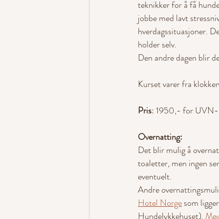
teknikker for å få hunden
jobbe med lavt stressniv
hverdagssituasjoner. De
holder selv. 
Den andre dagen blir de
Kurset varer fra klokke
Pris
: 1950,- for UVN-
Overnatting:
Det blir mulig å overnat
toaletter, men ingen se
eventuelt.  
Andre overnattingsmuli
Hotel Norge
 som ligger
Hundelykkehuset). 
Møg