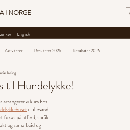
A I NORGE
Lenker
English
Aktiviteter
Resultater 2025
Resultater 2026
 min lesing
s til Hundelykke!
 arrangerer vi kurs hos 
delykkehuset
 i Lillesand. 
t fokus på atferd, språk, 
takt og samarbeid og 