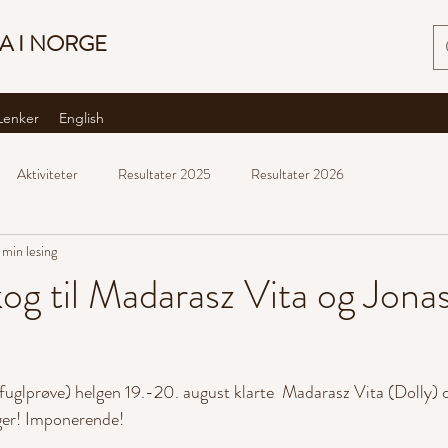
A I NORGE
Lenker
English
Aktiviteter
Resultater 2025
Resultater 2026
 min lesing
og til Madarasz Vita og Jona
fuglprøve) helgen 19.-20. august klarte  Madarasz Vita (Dolly)
ager! Imponerende!