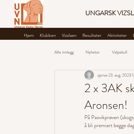
UNGARSK VIZSL
Hjem
Klubben
Vizslaen
Resultater
Aktiviteter
Alle innlegg
Nyheter
Valpekull
sjerve
23. aug. 2023
1
2 x 3AK sk
Aronsen!
På Pasvikprøven (skogs
å bli premiert begge d