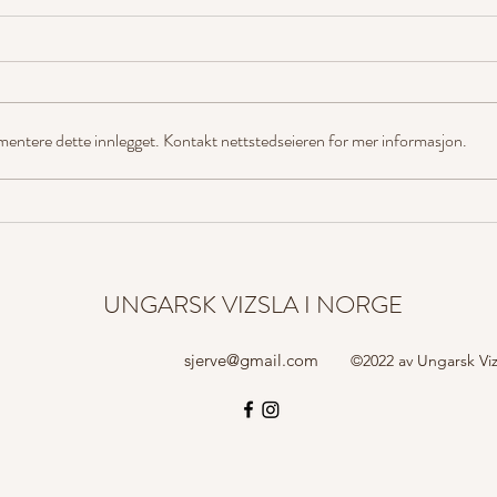
mentere dette innlegget. Kontakt nettstedseieren for mer informasjon.
Vizslaer best i UK og AK på
Bli m
samme prøve!
Sveri
UNGARSK VIZSLA I NORGE
sjerve@gmail.com
©2022 av Ungarsk Viz