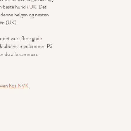
un beste hund i UK. Det 
e denne helgen og nesten 
en (UK).
det vært flere gode 
r klubbens medlemmer. På 
ner du alle sammen.
røven hos NVK
.