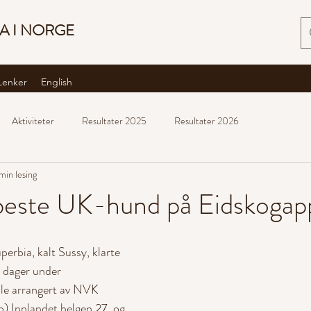
A I NORGE
Lenker
English
Aktiviteter
Resultater 2025
Resultater 2026
 min lesing
 beste UK-hund på Eidskogap
rbia, kalt Sussy, klarte 
 dager under 
le arrangert av NVK 
) Innlandet helgen 27. og 