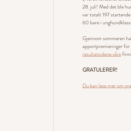
28. juli! Med det ble h
var totalt 197 startend
60 bare i unghundklass
Gjennom sommeren har 
apportpremieringer fo
resultatsidene våre
 fin
GRATULERER!
Du kan lese mer om p