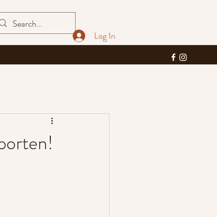
Log In
porten!