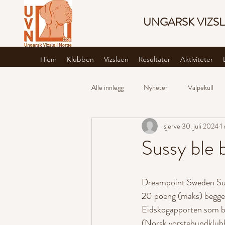
UNGARSK VIZSL
Hjem
Klubben
Vizslaen
Resultater
Aktiviteter
Alle innlegg
Nyheter
Valpekull
sjerve
30. juli 2024
1
Sussy ble
Dreampoint Sweden Supe
20 poeng (maks) begge
Eidskogapporten som b
(Norsk vorstehundklubb