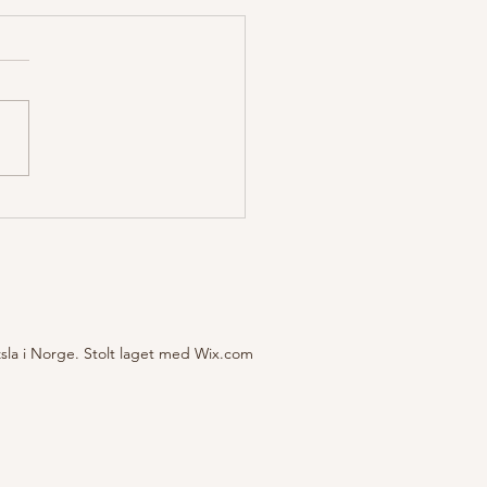
ed på lavlandstrening i
ge!
sla i Norge. Stolt laget med Wix.com