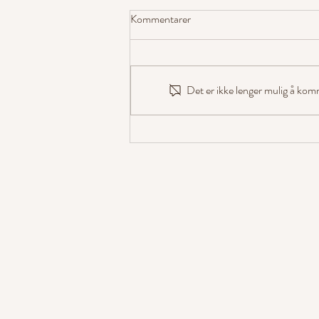
Kommentarer
Det er ikke lenger mulig å kom
Hundelykkes Sweetie Belle er
godkjent avlshund!