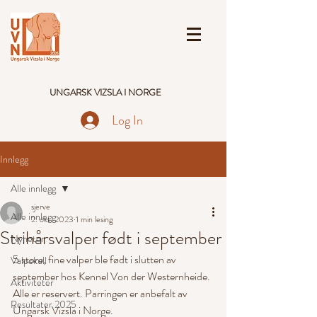
UNGARSK VIZSLA I NORGE
Log In
Innlegg
Alle innlegg
sjerve
Alle innlegg
2. okt. 2023
1 min lesing
Strihårsvalper født i september
Nyheter
5 store, fine valper ble født i slutten av 
Valpekull
september hos Kennel Von der Westernheide. 
Aktiviteter
Alle er reservert. Parringen er anbefalt av 
Resultater 2025
Ungarsk Vizsla i Norge.