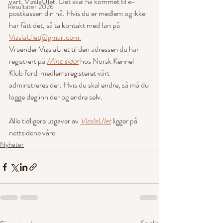
vårt, VizslaUlet. Det skal ha kommet til e-
Resultater 2026
postkassen din nå. Hvis du er medlem og ikke 
har fått det, så ta kontakt med Ian på 
VizslaUlet@gmail.com.
Vi sender VizslaUlet til den adressen du har 
registrert på 
Mine sider
 hos Norsk Kennel 
Klub fordi medlemsregisteret vårt 
adminstreres der. Hvis du skal endre, så må du 
logge deg inn der og endre selv.
Alle tidligere utgaver av 
VizslaUlet
 ligger på 
nettsidene våre.
Nyheter