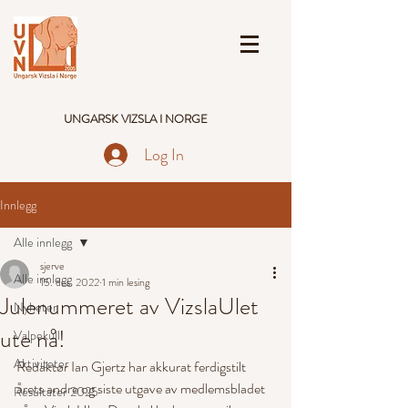
UNGARSK VIZSLA I NORGE
Log In
Innlegg
Alle innlegg
sjerve
Alle innlegg
15. des. 2022
1 min lesing
Julenummeret av VizslaUlet
Nyheter
ute nå!
Valpekull
Aktiviteter
Redaktør Ian Gjertz har akkurat ferdigstilt 
årets andre og siste utgave av medlemsbladet 
Resultater 2025