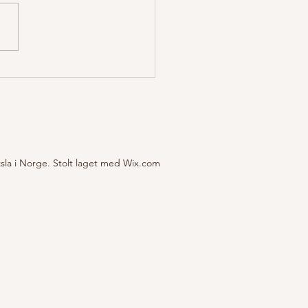
ed på lavlandstrening i
ge!
sla i Norge. Stolt laget med Wix.com