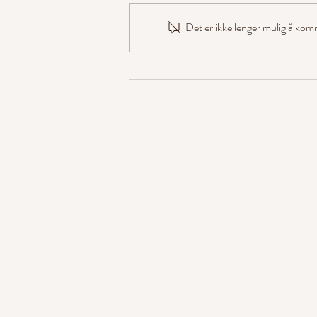
Det er ikke lenger mulig å kom
Hundelykkes Sweetie Belle er
godkjent avlshund!