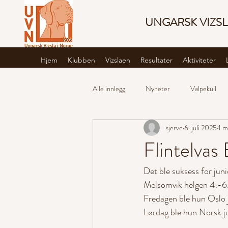
UNGARSK VIZSL
Hjem
Klubben
Vizslaen
Resultater
Aktiviteter
Alle innlegg
Nyheter
Valpekull
sjerve
6. juli 2025
1 m
Flintelvas 
Det ble suksess for juni
Melsomvik helgen 4.-6. 
Fredagen ble hun Oslo 
Lørdag ble hun Norsk j