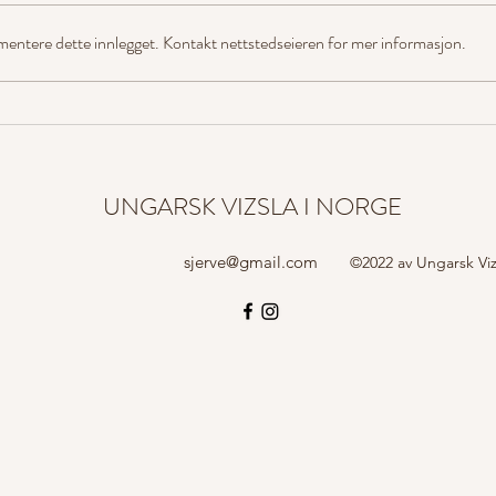
mentere dette innlegget. Kontakt nettstedseieren for mer informasjon.
Vizslaer best i UK og AK på
Bli m
samme prøve!
Sveri
UNGARSK VIZSLA I NORGE
sjerve@gmail.com
©2022 av Ungarsk Viz