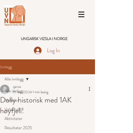
UNGARSK VIZSLA I NORGE
Log In
Innlegg
Alle innlegg
sjerve
Alle innlegg
11. sep. 2024
1 min lesing
Dolly historisk med 1AK
Nyheter
høyfjell!
Valpekull
Aktiviteter
Resultater 2025