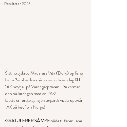
Resultater 2026
Sist helg skrev Madarasz Vita (Dolly) og fører 
Lene Bernhardsen historie da de søndag fikk 
1AK høyfjell på Varangerprøven! De varmet 
opp på lørdagen med en 2AK! 
Dette er første gang en ungarsk vizsla oppnår 
1AK på høyfjell i Norge!
GRATULERER SÅ MYE
 både til fører Lene 